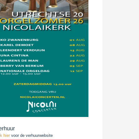
erhuur
ik hier
voor de verhuurwebsite