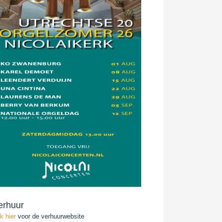
erhuur
ik hier
voor de verhuurwebsite