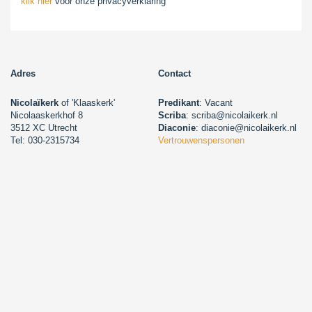
klik hier
voor onze privacyverklaring
Adres
Contact
Nicolaïkerk
of 'Klaaskerk'
Predikant
: Vacant
Nicolaaskerkhof 8
Scriba
: scriba@nicolaikerk.nl
3512 XC Utrecht
Diaconie
: diaconie@nicolaikerk.nl
Tel: 030-2315734
Vertrouwenspersonen