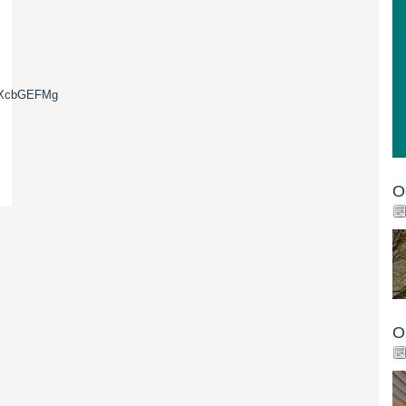
PzXcbGEFMg
O
O