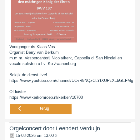
Voorganger ds Klaas Vos
Organist Berry van Berkum
m.m.m. Vespercantorij Nicolaïkerk, Cappella di San Nicolai en
vocale solisten o.l.v. Ko Zwanenburg
Bekijk de dienst live!
https://www.youtube.com/channel/UCvR9NQzCLYtXUPzXcbGEFMg
Of luister...
https://www.kerkomroep.nl/kerken/10708
terug
Orgelconcert door Leendert Verduijn
15-08-2026 om 13:00