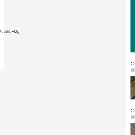
PzXcbGEFMg
O
O