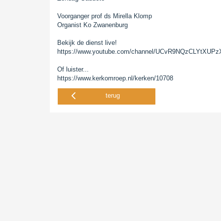
Voorganger prof ds Mirella Klomp
Organist Ko Zwanenburg
Bekijk de dienst live!
https://www.youtube.com/channel/UCvR9NQzCLYtXU
Of luister...
https://www.kerkomroep.nl/kerken/10708
terug