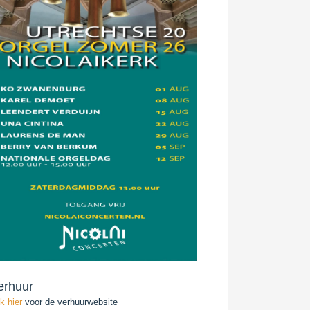
erhuur
ik hier
voor de verhuurwebsite