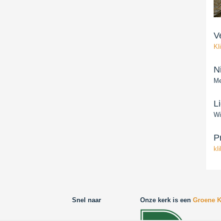
V
Kl
N
Me
L
Wi
P
kl
Snel naar
Onze kerk is een
Groene K