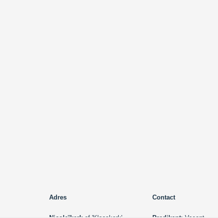
Adres
Contact
Nicolaïkerk
of 'Klaaskerk'
Predikant
: Vacant