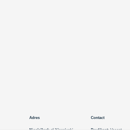
Adres
Contact
Nicolaïkerk
of 'Klaaskerk'
Predikant
: Vacant