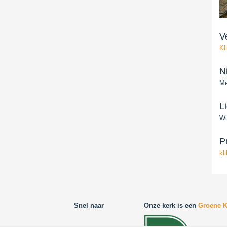
V
Kl
N
Me
L
Wi
P
kl
Snel naar
Onze kerk is een
Groene K