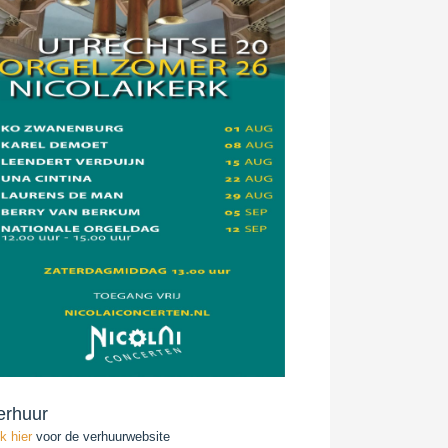
erhuur
ik hier
voor de verhuurwebsite