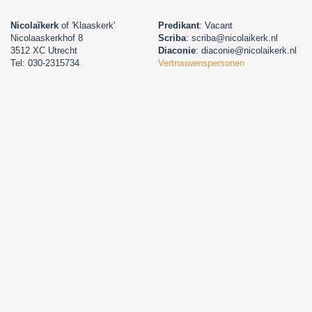
Nicolaïkerk
of 'Klaaskerk'
Predikant
: Vacant
Nicolaaskerkhof 8
Scriba
: scriba@nicolaikerk.nl
3512 XC Utrecht
Diaconie
: diaconie@nicolaikerk.nl
Tel: 030-2315734
Vertrouwenspersonen