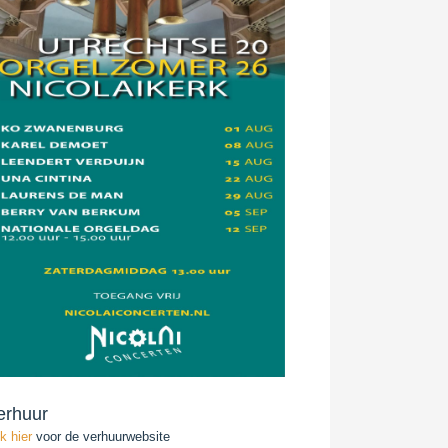
erhuur
ik hier
voor de verhuurwebsite