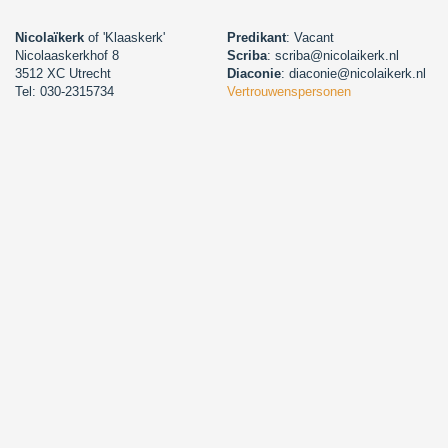
Nicolaïkerk
of 'Klaaskerk'
Predikant
: Vacant
Nicolaaskerkhof 8
Scriba
: scriba@nicolaikerk.nl
3512 XC Utrecht
Diaconie
: diaconie@nicolaikerk.nl
Tel: 030-2315734
Vertrouwenspersonen