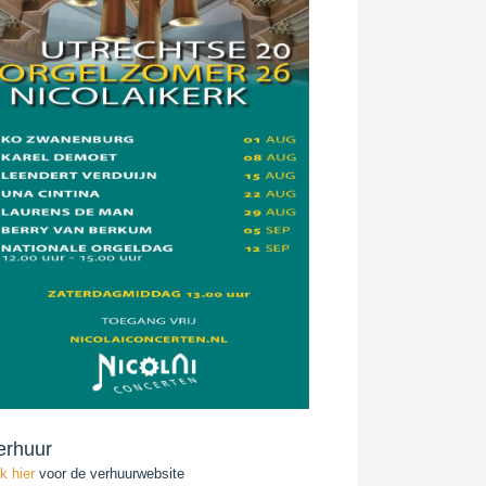
erhuur
ik hier
voor de verhuurwebsite