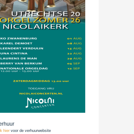
erhuur
ik hier
voor de verhuurwebsite