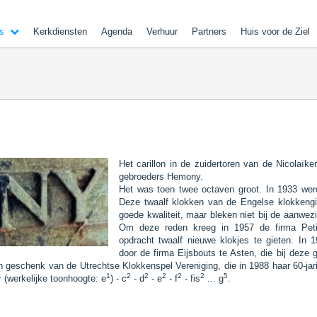
s
Kerkdiensten
Agenda
Verhuur
Partners
Huis voor de Ziel
Het carillon in de zuidertoren van de Nicolaïk
gebroeders Hemony.
Het was toen twee octaven groot. In 1933 werd
Deze twaalf klokken van de Engelse klokkengi
goede kwaliteit, maar bleken niet bij de aanwez
Om deze reden kreeg in 1957 de firma Petit
opdracht twaalf nieuwe klokjes te gieten. In 
door de firma Eijsbouts te Asten, die bij deze 
n geschenk van de Utrechtse Klokkenspel Vereniging, die in 1988 haar 60-jari
1
1
2
2
2
2
2
5
(werkelijke toonhoogte: e
) - c
- d
- e
- f
- fis
... g
.