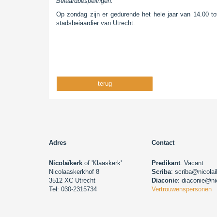
Beiaardbespelingen:
Op zondag zijn er gedurende het hele jaar van 14.00 t
stadsbeiaardier van Utrecht.
terug
Adres
Contact
Nicolaïkerk
of 'Klaaskerk'
Predikant
: Vacant
Nicolaaskerkhof 8
Scriba
: scriba@nicolai
3512 XC Utrecht
Diaconie
: diaconie@ni
Tel: 030-2315734
Vertrouwenspersonen