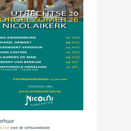
erhuur
ik hier
voor de verhuurwebsite