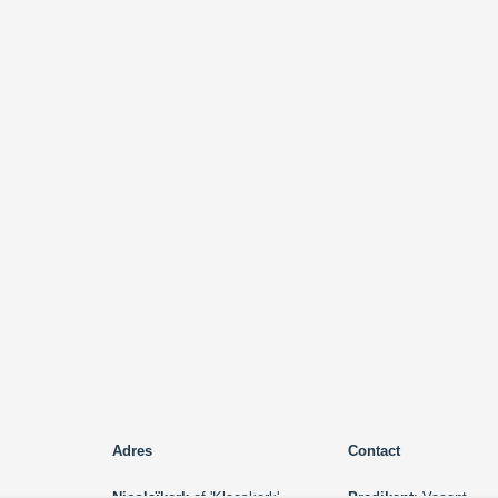
Adres
Contact
Nicolaïkerk
of 'Klaaskerk'
Predikant
: Vacant