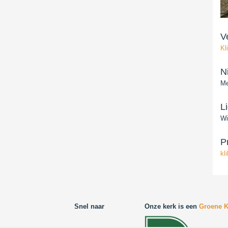
V
Kl
N
Me
L
Wi
P
kl
Snel naar
Onze kerk is een
Groene K