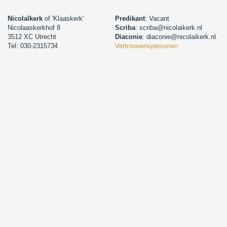
Nicolaïkerk
of 'Klaaskerk'
Predikant
: Vacant
Nicolaaskerkhof 8
Scriba
: scriba@nicolaikerk.nl
3512 XC Utrecht
Diaconie
: diaconie@nicolaikerk.nl
Tel: 030-2315734
Vertrouwenspersonen