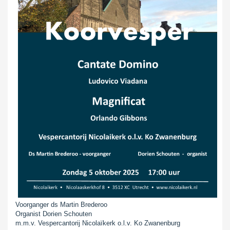
Voorganger ds Martin Brederoo
Organist Dorien Schouten
m.m.v. Vespercantorij Nicolaïkerk o.l.v. Ko Zwanenburg