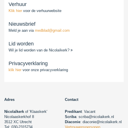
Verhuur
Klik hier
voor de verhuurwebsite
Nieuwsbrief
Meld je aan via
medblad@gmail.com
Lid worden
Wil je lid worden van de Nicolaïkerk?
Privacyverklaring
klik hier
voor onze privacyverklaring
Adres
Contact
Nicolaïkerk
of 'Klaaskerk'
Predikant
: Vacant
Nicolaaskerkhof 8
Scriba
: scriba@nicolaikerk.nl
3512 XC Utrecht
Diaconie
: diaconie@nicolaikerk.nl
Tel: 030-2315734
Vertrouwenspersonen