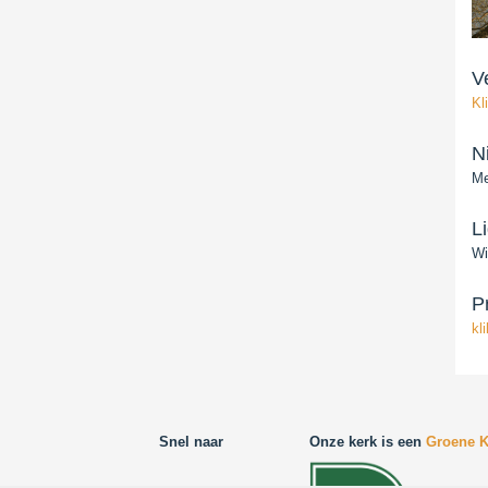
V
Kl
N
Me
L
Wi
P
kl
Snel naar
Onze kerk is een
Groene K