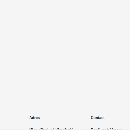
Adres
Contact
Nicolaïkerk
of 'Klaaskerk'
Predikant
: Vacant