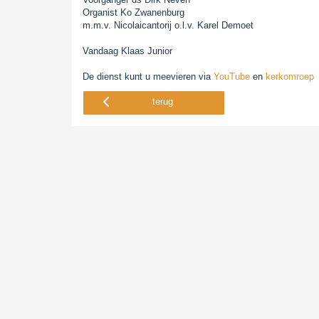
Organist Ko Zwanenburg
m.m.v. Nicolaicantorij o.l.v. Karel Demoet
Vandaag Klaas Junior
De dienst kunt u meevieren via
YouTube
en
kerkomroep
terug