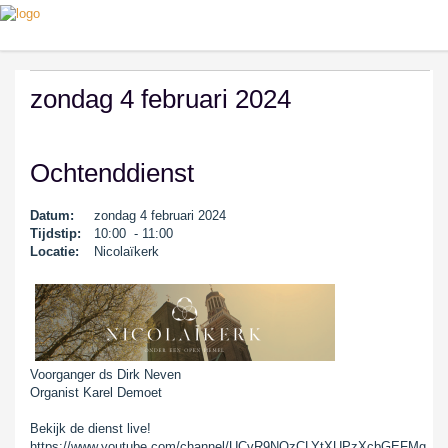
zondag 4 februari 2024
Ochtenddienst
Datum:
zondag 4 februari 2024
Tijdstip:
10:00 - 11:00
Locatie:
Nicolaïkerk
Voorganger ds Dirk Neven
Organist Karel Demoet
Bekijk de dienst live!
https://www.youtube.com/channel/UCvR9NQzCLYtXUPzXcbGEFMg