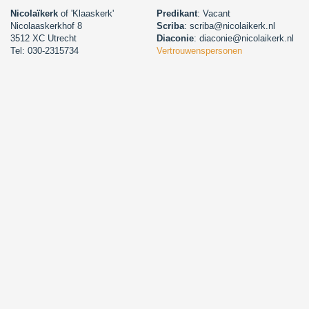
Nicolaïkerk
of 'Klaaskerk'
Predikant
: Vacant
Nicolaaskerkhof 8
Scriba
: scriba@nicolaikerk.nl
3512 XC Utrecht
Diaconie
: diaconie@nicolaikerk.nl
Tel: 030-2315734
Vertrouwenspersonen