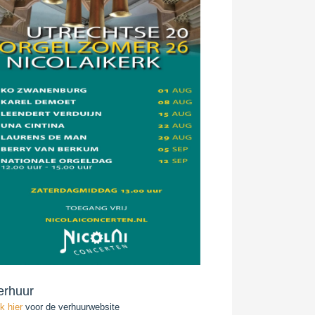
erhuur
ik hier
voor de verhuurwebsite