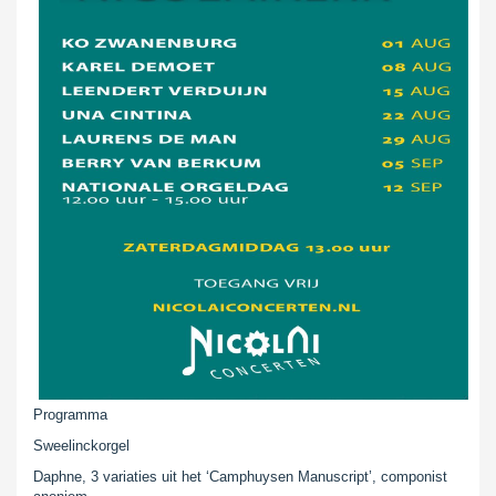
Programma
Sweelinckorgel
Daphne, 3 variaties uit het ‘Camphuysen Manuscript’, componist