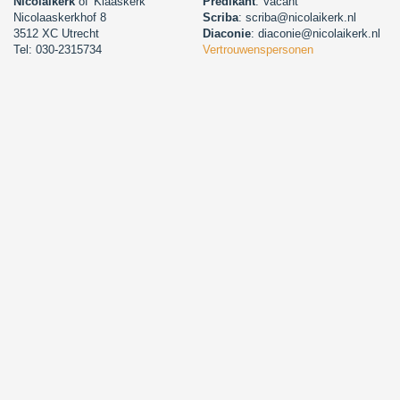
Nicolaïkerk
of 'Klaaskerk'
Predikant
: Vacant
Nicolaaskerkhof 8
Scriba
: scriba@nicolaikerk.nl
3512 XC Utrecht
Diaconie
: diaconie@nicolaikerk.nl
Tel: 030-2315734
Vertrouwenspersonen