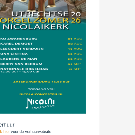
erhuur
ik hier
voor de verhuurwebsite