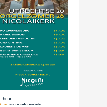
erhuur
ik hier
voor de verhuurwebsite