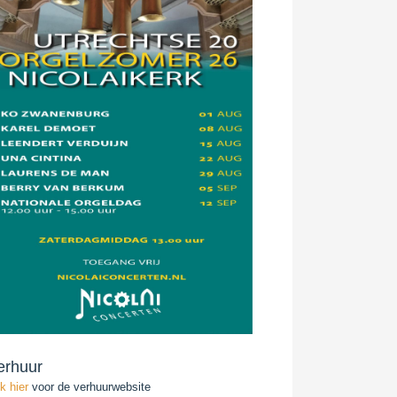
erhuur
ik hier
voor de verhuurwebsite